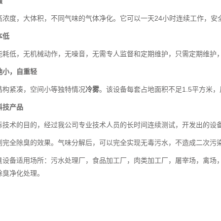
强
高浓度，大体积，不同气味的气体净化。它可以一天24小时连续工作，安
本低
能耗低，无机械动作，无噪音，无需专人监督和定期维护，只需定期维护，抗
地小，自重轻
结构紧凑，空间小等独特情况
冷雾
。该设备每套占地面积不足1.5平方米，风
科技产品
际技术的目的，经过我公司专业技术人员的长时间连续测试，开发出的设
到完全除臭的效果。气味分解后，可以完全实现无毒污水，不造成二次污
臭设备适用场所：污水处理厂，食品加工厂，肉类加工厂，屠宰场，禽场
除臭净化处理。