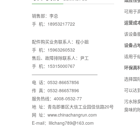
适应性
可用于
销售部：李总
运营成
手 机：18953217722
该设备
配件购买业务联系人：程小姐
设备占
手 机：15963260532
适用于
售后、故障排除联系人：尹工
手 机：15315000767
环保高
———————————————
选择国
电 话：0532-86657856
传 真：0532-86657896
可以达
服务热线：4008-0532-77
污水除
地 址：青岛即墨区大信工业园佳信路20号
臭味的
网 址：www.chinachangrun.com
E-mail：lilichang789@163.com