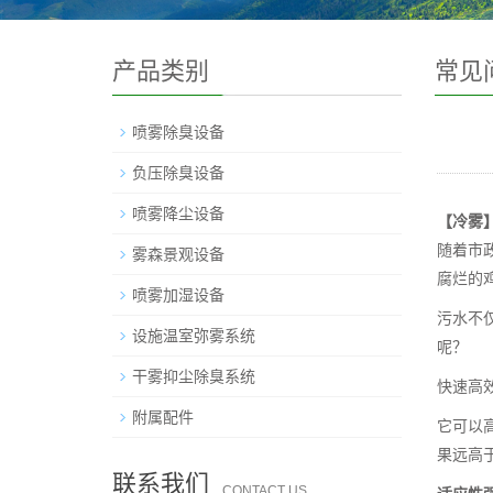
产品类别
常见
喷雾除臭设备
负压除臭设备
喷雾降尘设备
【冷雾
随着市
雾森景观设备
腐烂的
喷雾加湿设备
污水不
设施温室弥雾系统
呢？
干雾抑尘除臭系统
快速高
附属配件
它可以
果远高
联系我们
CONTACT US